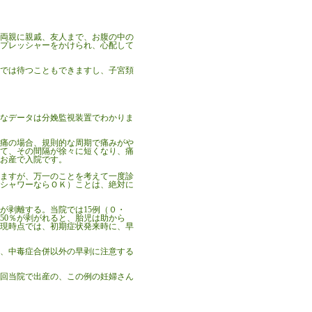
ご両親に親戚、友人まで、お腹の中の
プレッシャーをかけられ、心配して
までは待つこともできますし、子宮頚
なデータは分娩監視装置でわかりま
陣痛の場合、規則的な周期で痛みがや
きて、その間隔が徐々に短くなり、痛
よお産で入院です。
いますが、万一のことを考えて一度診
シャワーならＯＫ）ことは、絶対に
が剥離する。当院では
15例（０・
50％が剥がれると、胎児は助から
現時点では、初期症状発来時に、早
り、中毒症合併以外の早剥に注意する
今回当院で出産の、この例の妊婦さん