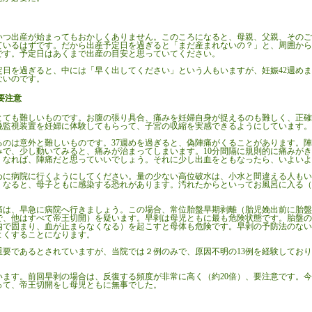
、いつ出産が始まってもおかしくありません。このころになると、母親、父親、その
ているはずです。だから出産予定日を過ぎると「まだ産まれないの？」と、周囲から
です。予定日はあくまで出産の目安と思っていてください。
日を過ぎると、中には「早く出してください」という人もいますが、妊娠
42週め
ないのです。
要注意
ても難しいものです。お腹の張り具合、痛みを妊婦自身が捉えるのも難しく、正確
娩監視装置を妊婦に体験してもらって、子宮の収縮を実感できるようにしています。
のは意外と難しいものです。
37週めを過ぎると、偽陣痛がくることがあります。
みで、少し動いてみると、痛みが治まってしまいます。10分間隔に規則的に痛みが
長くなれば、陣痛だと思っていいでしょう。それに少し出血をともなったら、いよい
早めに病院に行くようにしてください。量の少ない高位破水は、小水と間違える人も
くなると、母子ともに感染する恐れがあります。汚れたからといってお風呂に入る（
は、早急に病院へ行きましょう。この場合、常位胎盤早期剥離（胎児娩出前に胎盤
で、他はすべて帝王切開）を疑います。早剥は母児ともに最も危険状態です。胎盤の
内で固まり、血が止まらなくなる）を起こすと母体も危険です。早剥の予防法のない
よくすることになります。
要であるとされていますが、当院では２例のみで、原因不明の
13例を経験してお
ます。前回早剥の場合は、反復する頻度が非常に高く（約
20倍）、要注意です。
って、帝王切開をし母児ともに無事でした。