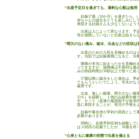
*
出産予定日を過ぎても、過剰な心配は無用
妊娠
37週（10か月）を過ぎたら
赤ちゃんの誕生をとても楽しみにし
来院する妊婦さんも少なくないよう
出産は人によって異なります。予定
管が成熟していないと出産は始まら
*
間欠のない痛み、破水、出血などの症状は
出産のための入院を見極めるのはと
す。当院では妊娠後期になると、分
陣痛が本当に始まったかを見極める
ってきますが、偽陣痛は不規則な痛
みの持続時間が30秒以上で徐々に
37週以降に破水をした場合は、
てもらうといいでしょう。羊水がな
厳禁です。
出血、激しい腹痛、間欠のない腹痛
33％）を経験し、１例のみ経膣分娩
ず、ＤＩＣ（血液の凝固因子が血管
急に来院することが、母児の予後を
妊娠中毒合併が早剥の原因として重
必要があります。
同時に、反復早剥症例を経験してい
は３回目の妊娠でしたが、36週を待
*
心身ともに健康の状態で出産を備える