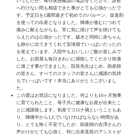
いでしたが、毎日状態確認の電話をくださり、診察
へ行けない間も相談できた事がとても心強かったで
す。予定日を1週間過ぎて初めてのバルーン、促進剤
を使っての出産となりました。陣痛が進むにつれて
痛みに耐えながらも、常に気に掛けて声を掛けても
らえたのは心強かったです。破水と同時に赤ちゃん
も静かに出てきてくれて安堵感でいっぱいだったの
を覚えています。入院中もおいしいご飯が楽しみで
した。お部屋も毎日きれいに掃除してくださり快適
に過ごす事ができました。院長先生はじめ、助産師
の皆さん、すべてのスタッフの皆さんに感謝の気持
ちでいっぱいです！本当にありがとうございまし
た。
この度はお世話になりました。何よりも10ヶ月無事
に育てられたこと、母子共に健康なお産が出来たこ
とに感謝致します。初産でコロナ禍ということもあ
り、陣痛中から1人でいなければならない時間があ
り、とても怖く不安でしたが、助産師の吉澤さんの
声かけがとても心強く、特に出産直前のアシストが