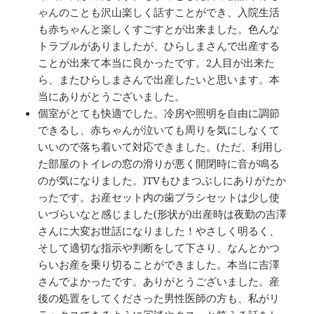
ゃんのことも沢山楽しく話すことができ、入院生活
も赤ちゃんと楽しくすごすとが出来ました。色んな
トラブルがありましたが、ひらしまさんで出産する
ことが出来て本当に良かったです。2人目が出来た
ら、またひらしまさんで出産したいと思います。本
当にありがとうございました。
個室がとても快適でした。冷房や照明を自由に調節
できるし、赤ちゃんが泣いても周りを気にしなくて
いいので落ち着いて対応できました。(ただ、利用し
た部屋のトイレの窓の滑りが悪く開閉時に音が鳴る
のが気になりました。)TVもひまつぶしにありがたか
ったです。お産セット内の歯ブラシセットは少し使
いづらいなと感じました(形状が)出産時は夜勤の吉澤
さんに大変お世話になりました！やさしく明るく、
そして適切な指示や判断をして下さり、なんとかつ
らいお産を乗り切ることができました。本当に吉澤
さんでよかったです。ありがとうございました。産
後の処置をしてくださった男性医師の方も、私がリ