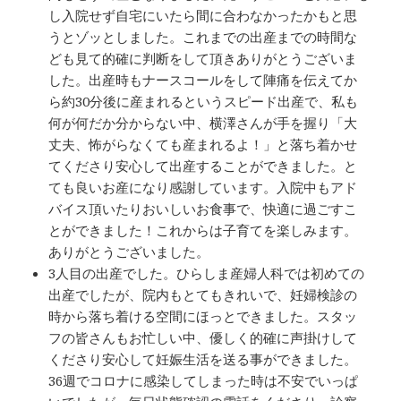
し入院せず自宅にいたら間に合わなかったかもと思
うとゾッとしました。これまでの出産までの時間な
ども見て的確に判断をして頂きありがとうございま
した。出産時もナースコールをして陣痛を伝えてか
ら約30分後に産まれるというスピード出産で、私も
何が何だか分からない中、横澤さんが手を握り「大
丈夫、怖がらなくても産まれるよ！」と落ち着かせ
てくださり安心して出産することができました。と
ても良いお産になり感謝しています。入院中もアド
バイス頂いたりおいしいお食事で、快適に過ごすこ
とができました！これからは子育てを楽しみます。
ありがとうございました。
3人目の出産でした。ひらしま産婦人科では初めての
出産でしたが、院内もとてもきれいで、妊婦検診の
時から落ち着ける空間にほっとできました。スタッ
フの皆さんもお忙しい中、優しく的確に声掛けして
くださり安心して妊娠生活を送る事ができました。
36週でコロナに感染してしまった時は不安でいっぱ