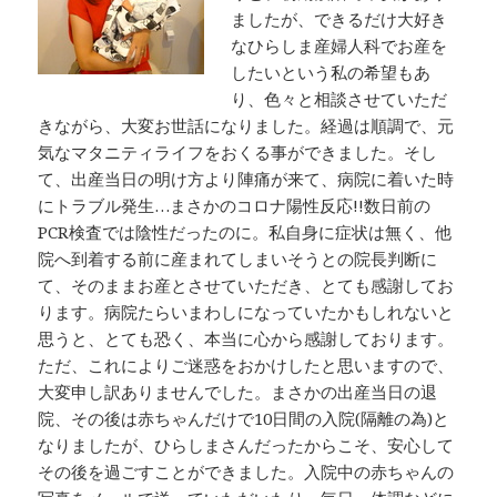
ましたが、できるだけ大好き
なひらしま産婦人科でお産を
したいという私の希望もあ
り、色々と相談させていただ
きながら、大変お世話になりました。経過は順調で、元
気なマタニティライフをおくる事ができました。そし
て、出産当日の明け方より陣痛が来て、病院に着いた時
にトラブル発生…まさかのコロナ陽性反応!!数日前の
PCR検査では陰性だったのに。私自身に症状は無く、他
院へ到着する前に産まれてしまいそうとの院長判断に
て、そのままお産とさせていただき、とても感謝してお
ります。病院たらいまわしになっていたかもしれないと
思うと、とても恐く、本当に心から感謝しております。
ただ、これによりご迷惑をおかけしたと思いますので、
大変申し訳ありませんでした。まさかの出産当日の退
院、その後は赤ちゃんだけで10日間の入院(隔離の為)と
なりましたが、ひらしまさんだったからこそ、安心して
その後を過ごすことができました。入院中の赤ちゃんの