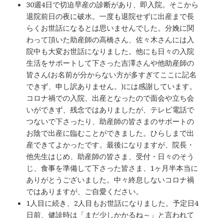
30週4日で切迫早産の診断があり、即入院。そこから
退院前日の夜に破水。一度も退院せずに出産まで長
らくお世話になるとは思いませんでした。分娩に関
わって頂いた助産師の高橋さん、佐々木さんには入
院中も大変お世話になりました。他にも日々の入院
生活をサポートして下さった吉澤さんや他助産師の
皆さん(お名前が分からない方が多すぎてここに記名
できず、申し訳ありません。)には感謝しています。
コロナ禍での入院、出産となったので面会や立ち会
いができず、残念ではありましたが、テレビ電話で
つないで下さったり、助産師の皆さまのサポートの
お陰で出産に臨むことができました。ひらしまで出
産できてよかったです。最後になりますが、院長・
他先生はじめ、助産師の皆さま、受付・日々のそう
じ、食事を準備して下さった皆さま、1ヶ月半本当に
ありがとうございました。中々終息しないコロナ禍
ではありますが、ご自愛ください。
1人目に続き、2人目もお世話になりました。予定日4
日前、健診時は「まだ少しかかるね～」と言われて