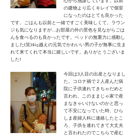
心から感謝しています。以前
の建物より広くキレイで個室
になったのはとても良かった
です。ごはんも以前と一緒ですごく美味しくて。ラウン
ジも気になりますが…お部屋の外の景色を見ながらごは
んを食べるのも良かったです。ベッドの無重力に感動し
ました(笑)4㎏越えの元気でかわいい男の子が無事に生ま
れて来てくれて本当に嬉しいです。ありがとうございま
した!
今回は3人目の出産となりまし
た。コロナ禍で２人産んだ病
院に子供連れてきちゃだめと
言われ、このままじゃ家で産
まなきゃいけないのかと思っ
て不安になっていた時、ひら
しま産婦人科に連絡したとこ
ろ、子供を連れてきて大丈夫
と言われたのでこちらで産む