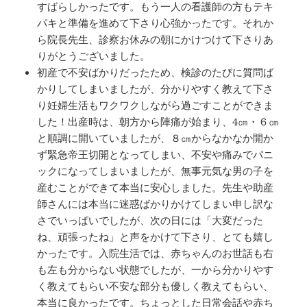
すばらしかったです。もう一人の看護師の方もテキ
パキと準備を進めて下さり心強かったです。それか
ら院長先生、診察お休みの朝にかけつけて下さりあ
りがとうございました。
初産で不安ばかりだったため、検診のたびに質問ば
かりしてしまいましたが、分かりやすく教えて下さ
り妊婦生活もワクワクしながら過ごすことができま
した！出産時は、朝方から陣痛が始まり、4㎝・６㎝
と順調に開いていましたが、８㎝からなかなか開か
ず緊急帝王切開となってしまい、不安や痛みでパニ
ックになってしまいましたが、無事元気な男の子を
産むことができて本当に安心しました。先生や助産
師さんには本当に迷惑ばかりかけてしまい申し訳な
さでいっぱいでしたが、次の日には「大変だった
ね、頑張ったね」と声をかけて下さり、とても嬉し
かったです。入院生活では、赤ちゃんのお世話も右
も左も分からない状態でしたが、一から分かりやす
く教えてもらい不安な部分も優しく教えてもらい、
本当に良かったです。ちょっとした日常会話や赤ち