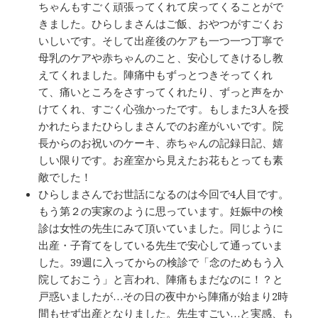
ちゃんもすごく頑張ってくれて戻ってくることがで
きました。ひらしまさんはご飯、おやつがすごくお
いしいです。そして出産後のケアも一つ一つ丁寧で
母乳のケアや赤ちゃんのこと、安心してきけるし教
えてくれました。陣痛中もずっとつきそってくれ
て、痛いところをさすってくれたり、ずっと声をか
けてくれ、すごく心強かったです。もしまた3人を授
かれたらまたひらしまさんでのお産がいいです。院
長からのお祝いのケーキ、赤ちゃんの記録日記、嬉
しい限りです。お産室から見えたお花もとっても素
敵でした！
ひらしまさんでお世話になるのは今回で4人目です。
もう第２の実家のように思っています。妊娠中の検
診は女性の先生にみて頂いていました。同じように
出産・子育てをしている先生で安心して通っていま
した。39週に入ってからの検診で「念のためもう入
院しておこう」と言われ、陣痛もまだなのに！？と
戸惑いましたが…その日の夜中から陣痛が始まり2時
間もせず出産となりました。先生すごい…と実感、も