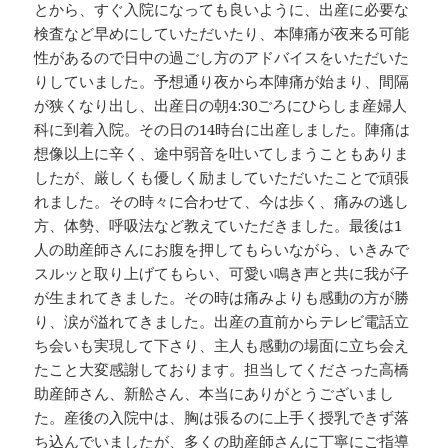
とから、すぐ入院になっても良いように、出産に必要な
検査など早めにしていただいたり、本陣痛が夜来る可能
性があるので日中の過ごし方のアドバイスをいただいた
りしていました。予想通り夜から本陣痛が始まり、間隔
が狭くなり出し、出産日の朝4:30ごろにひらしま産婦人
科に到着入院。その日の14時台に出産しました。陣痛は
想像以上に辛く、途中弱音を吐いてしまうこともありま
したが、厳しくも優しく励ましていただいたことで頑張
れました。その時々に合わせて、今は歩く、痛みの逃し
方、体勢、呼吸法など教えていただきました。最後は1
人の助産師さんにお腹を押してもらいながら、いきみで
スルッと取り上げてもらい、可愛い鳴き声と共に我が子
が生まれてきました。その時は痛みよりも感動の方が勝
り、涙が溢れてきました。出産の直前からテレビ電話立
ち会いも実現して下さり、主人も感動の場面に立ち会え
たこと大変感謝しております。担当してくださった高橋
助産師さん、新舩さん、本当にありがとうございまし
た。産後の入院中は、胸は張るのに上手く授乳できず落
ち込んでいましたが、多くの助産師さんに丁寧にご指導