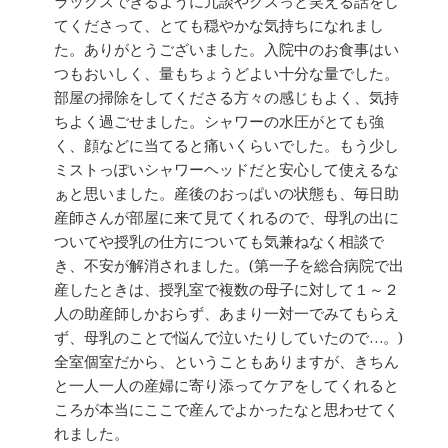
ラックスできるように冗談やクスっと笑える話をし
てくださって、とても穏やかな気持ちになれまし
た。ありがとうございました。入院中のお食事はい
つもおいしく、量もちょうどよい十分な量でした。
部屋の掃除をしてくださる方々の感じもよく、気持
ちよく過ごせました。シャワーの水圧がとても強
く、顔などに当てると痛いくらいでした。もう少し
ミストっぽいシャワーヘッドだと安心して使えるな
ぁと思いました。産後のおっぱいの状態も、毎日助
産師さんが部屋に来て見てくれるので、母乳の出に
ついてや授乳の仕方についても気兼ねなく相談で
き、不安が解消されました。(第一子を総合病院で出
産したときは、授乳室で複数の母子に対して１～２
人の助産師しかおらず、あまり一対一でみてもらえ
ず、母乳のことで悩んで泣いたりしていたので…。)
全室個室だから、ということもありますが、きちん
と一人一人の産婦に寄り添ってケアをしてくれると
ころが本当にここで産んでよかったなと思わせてく
れました。