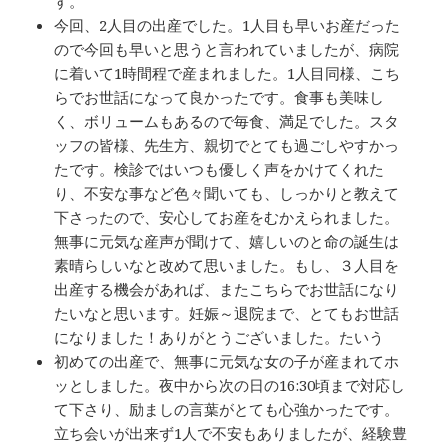
す。
今回、2人目の出産でした。1人目も早いお産だった
ので今回も早いと思うと言われていましたが、病院
に着いて1時間程で産まれました。1人目同様、こち
らでお世話になって良かったです。食事も美味し
く、ボリュームもあるので毎食、満足でした。スタ
ッフの皆様、先生方、親切でとても過ごしやすかっ
たです。検診ではいつも優しく声をかけてくれた
り、不安な事など色々聞いても、しっかりと教えて
下さったので、安心してお産をむかえられました。
無事に元気な産声が聞けて、嬉しいのと命の誕生は
素晴らしいなと改めて思いました。もし、３人目を
出産する機会があれば、またこちらでお世話になり
たいなと思います。妊娠～退院まで、とてもお世話
になりました！ありがとうございました。たいう
初めての出産で、無事に元気な女の子が産まれてホ
ッとしました。夜中から次の日の16:30頃まで対応し
て下さり、励ましの言葉がとても心強かったです。
立ち会いが出来ず1人で不安もありましたが、経験豊