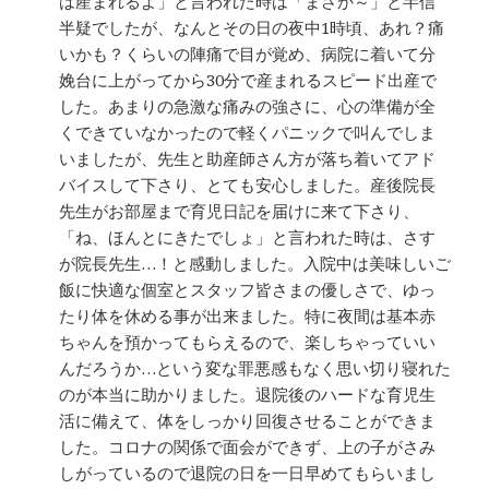
は産まれるよ」と言われた時は「まさか～」と半信
半疑でしたが、なんとその日の夜中1時頃、あれ？痛
いかも？くらいの陣痛で目が覚め、病院に着いて分
娩台に上がってから30分で産まれるスピード出産で
した。あまりの急激な痛みの強さに、心の準備が全
くできていなかったので軽くパニックで叫んでしま
いましたが、先生と助産師さん方が落ち着いてアド
バイスして下さり、とても安心しました。産後院長
先生がお部屋まで育児日記を届けに来て下さり、
「ね、ほんとにきたでしょ」と言われた時は、さす
が院長先生…！と感動しました。入院中は美味しいご
飯に快適な個室とスタッフ皆さまの優しさで、ゆっ
たり体を休める事が出来ました。特に夜間は基本赤
ちゃんを預かってもらえるので、楽しちゃっていい
んだろうか…という変な罪悪感もなく思い切り寝れた
のが本当に助かりました。退院後のハードな育児生
活に備えて、体をしっかり回復させることができま
した。コロナの関係で面会ができず、上の子がさみ
しがっているので退院の日を一日早めてもらいまし