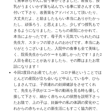
て無事赤ちゃんに会う事ができました。産後も、授
乳がうまくいかず落ち込んでいる事に皆さんすぐ気
付いて下さり、改善策をアドバイスして頂いたり、
大丈夫だよ、と励ましたもらい本当にありがたかっ
たし、頑張ろう、と思えました。少しずつ授乳もで
きるようになりました。こちらの産院にかかれて、
本当によかったです。母子共々元気でいられたのは
先生方、スタッフの皆さんのおかげです。本当にあ
りがとうございました。入院中の食事も全て美味し
く、院長先生からのケーキも嬉しかったです！また2
人目を産むことがありましたら、その際はまたお世
話になります！
今回2度目のお産でしたが、コロナ禍ということでほ
とんどの産院が立ち会いなど中止している中、ひら
しまさんでは、子供連れの妊婦健診をさせてくれ
て、先生も子供がエコー等の動画を見る時も優しく
接して下さり、細かく赤ちゃんの状態を説明下さっ
たお陰で、上の子は、妊娠中の私の体調の変化やこ
れからの赤ちゃんとの新生活にもすごく協力的で、