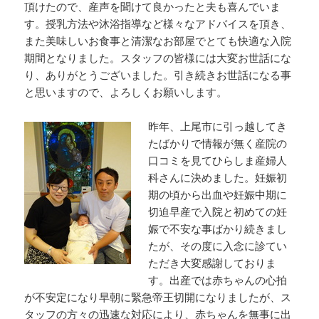
頂けたので、産声を聞けて良かったと夫も喜んでいま
す。授乳方法や沐浴指導など様々なアドバイスを頂き、
また美味しいお食事と清潔なお部屋でとても快適な入院
期間となりました。スタッフの皆様には大変お世話にな
り、ありがとうございました。引き続きお世話になる事
と思いますので、よろしくお願いします。
昨年、上尾市に引っ越してき
たばかりで情報が無く産院の
口コミを見てひらしま産婦人
科さんに決めました。妊娠初
期の頃から出血や妊娠中期に
切迫早産で入院と初めての妊
娠で不安な事ばかり続きまし
たが、その度に入念に診てい
ただき大変感謝しておりま
す。出産では赤ちゃんの心拍
が不安定になり早朝に緊急帝王切開になりましたが、ス
タッフの方々の迅速な対応により、赤ちゃんを無事に出