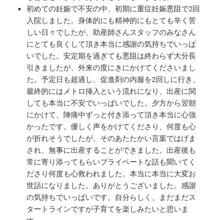
初めての妊娠で不安の中、初期に重症妊娠悪阻で2回
入院しました。身体的にも精神的にもとても辛く苦
しい日々でしたが、助産師さんスタッフのみなさん
にとても良くして頂き本当に感謝の気持ちでいっぱ
いでした。安定期を過ぎても悪阻は終わらず大分長
引きましたが、外来の度にきにかけてくださいまし
た。予定日も超過し、促進剤の内服を2回しに行き、
最終的にはメトロ挿入という流れになり、出産に関
しても本当に不安でいっぱいでした。夕方から翌朝
にかけて、陣痛中ずっと付き添って頂き本当に心強
かったです。優しく声をかけてくださり、何度も心
が折れそうでしたが、そのあたたかい言葉ではげま
され、無事に出産することができました。出産後も
常に寄り添ってもらいプライベートな話も聞いてく
ださり何度も心救われました。本当に本当に大変お
世話になりました。ありがとうございました。感謝
の気持ちでいっぱいです。自分らしく、まだまだス
タートラインですが子育てを楽しみたいと思いま