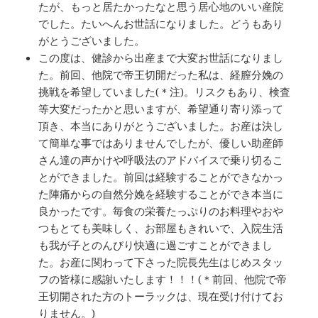
たが、もっと居たかったなと思う居心地のいい産院
でした。たいへんお世話になりました。どうもあり
がとうございました。
この度は、健診から出産まで大変お世話になりまし
た。前回、他院で帝王切開だった私は、経膣分娩の
挑戦を希望していました(＊注)。リスクもあり、検査
等大変だったかと思いますが、希望通り寄り添って
頂き、本当にありがとうございました。お産は決し
て簡単な事ではありませんでしたが、優しい助産師
さん達の声かけや呼吸法のアドバイスで乗り切るこ
とができました。前回は経験することができなかっ
た陣痛からの自然分娩を経験することができ本当に
良かったです。毎食の栄養たっぷりのお料理やおや
つもとても美味しく、お部屋もきれいで、入院生活
も我が子とのんびり快適に過ごすことができまし
た。お産に関わって下さった院長先生はじめスタッ
フの皆様に感謝いたします！！！(＊前回、他院で帝
王切開された方のトーラックは、現在受け付けてお
りません。)