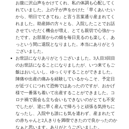
お腹に沢山声をかけてくれ、私の体調も心配してく
れていました。上の子が声をかけた「早くあいたい
から、明日でてきてね」と言う言葉通り産まれてく
れました。助産師の方々とも、入院したことでお話
させていただく機会が増え、とても親切で心強かっ
たです。お部屋からの畑を毎日見るのも楽しく、あ
っという間に退院となりました。本当にありがとう
ございました。
お世話になりありがとうございました。3人目3回目
のお世話になることになりましたが、いつ来てもご
飯はおいしいし、ゆっくりすることができました。
陣痛や出産の痛みを経験しているからこそ、予定日
が近づくにつれて恐怖ではあったのですが、おかげ
様で一番落ち着いて出産することができました。コ
ロナ禍で面会も立ち会いもできないのがとても不安
でしたが、逆に早く産んで帰ろうと頑張る気持ちに
なったし、入院中も誰にも気を遣わず、産まれたて
の赤ちゃんと2人きりを満喫できたので良かったのか
なぁと思います。ありがとうございました。