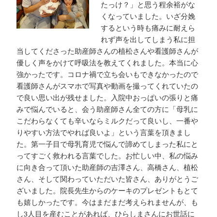
たっけ？」と思う程余裕がな
くなっていました。いざ分娩
するという時も痛みに耐えら
れず声を出してしまう私に担
当してくださった助産師さんの植松さんや看護師さんが
優しく声をかけて呼吸法を教えてくれました。本当に心
強かったです。コロナ禍で立ち会いもできなかったので
看護師さんがスマホで写真や動画を撮ってくれていたの
で良い思い出が残せました。入院中おっぱいの張りと痛
みで悩んでいると、会う助産師さん全ての方に「母乳に
こだわらなくても辛いならミルクだって良いし、一番や
りやすい方法でやれば良いよ」という言葉を頂きまし
た。第一子目で母乳育児で悩んで諦めてしまった私にと
ってすごく救われる言葉でした。お忙しい中、私の悩み
に向き合って頂いた助産師の吉澤さん、高橋さん、植松
さん、そして関わっていただいた皆さん、ありがとうご
ざいました。院長先生からのケーキのプレゼントもとて
も嬉しかったです。今はまだまだ考えられませんが、も
し3人目を産むことがあれば、ひらしまさんにお世話に