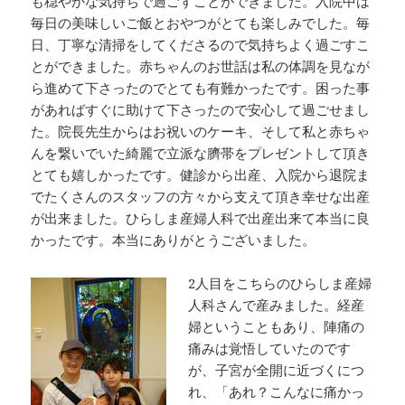
も穏やかな気持ちで過ごすことができました。入院中は
毎日の美味しいご飯とおやつがとても楽しみでした。毎
日、丁寧な清掃をしてくださるので気持ちよく過ごすこ
とができました。赤ちゃんのお世話は私の体調を見なが
ら進めて下さったのでとても有難かったです。困った事
があればすぐに助けて下さったので安心して過ごせまし
た。院長先生からはお祝いのケーキ、そして私と赤ちゃ
んを繋いでいた綺麗で立派な臍帯をプレゼントして頂き
とても嬉しかったです。健診から出産、入院から退院ま
でたくさんのスタッフの方々から支えて頂き幸せな出産
が出来ました。ひらしま産婦人科で出産出来て本当に良
かったです。本当にありがとうございました。
2人目をこちらのひらしま産婦
人科さんで産みました。経産
婦ということもあり、陣痛の
痛みは覚悟していたのです
が、子宮が全開に近づくにつ
れ、「あれ？こんなに痛かっ