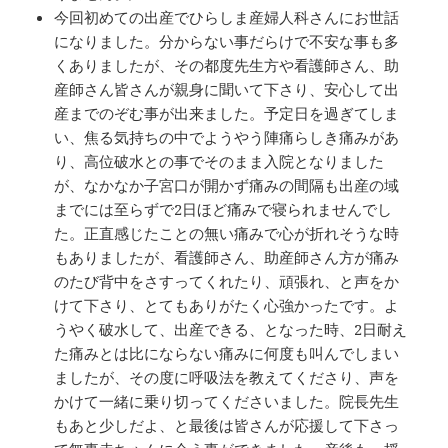
今回初めての出産でひらしま産婦人科さんにお世話
になりました。分からない事だらけで不安な事も多
くありましたが、その都度先生方や看護師さん、助
産師さん皆さんが親身に聞いて下さり、安心して出
産までのぞむ事が出来ました。予定日を過ぎてしま
い、焦る気持ちの中でようやう陣痛らしき痛みがあ
り、高位破水との事でそのまま入院となりました
が、なかなか子宮口が開かず痛みの間隔も出産の域
までには至らずで2日ほど痛みで寝られませんでし
た。正直感じたことの無い痛みで心が折れそうな時
もありましたが、看護師さん、助産師さん方が痛み
のたび背中をさすってくれたり、頑張れ、と声をか
けて下さり、とてもありがたく心強かったです。よ
うやく破水して、出産できる、となった時、2日耐え
た痛みとは比にならない痛みに何度も叫んでしまい
ましたが、その度に呼吸法を教えてくださり、声を
かけて一緒に乗り切ってくださいました。院長先生
もあと少しだよ、と最後は皆さんが応援して下さっ