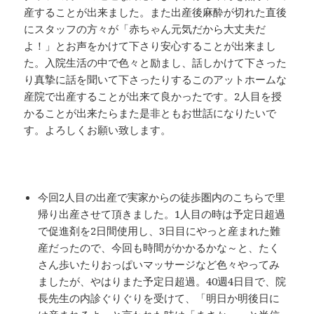
産することが出来ました。また出産後麻酔が切れた直後
にスタッフの方々が「赤ちゃん元気だから大丈夫だ
よ！」とお声をかけて下さり安心することが出来まし
た。入院生活の中で色々と励まし、話しかけて下さった
り真摯に話を聞いて下さったりするこのアットホームな
産院で出産することが出来て良かったです。2人目を授
かることが出来たらまた是非ともお世話になりたいで
す。よろしくお願い致します。
今回2人目の出産で実家からの徒歩圏内のこちらで里
帰り出産させて頂きました。1人目の時は予定日超過
で促進剤を2日間使用し、3日目にやっと産まれた難
産だったので、今回も時間がかかるかな～と、たく
さん歩いたりおっぱいマッサージなど色々やってみ
ましたが、やはりまた予定日超過。40週4日目で、院
長先生の内診ぐりぐりを受けて、「明日か明後日に