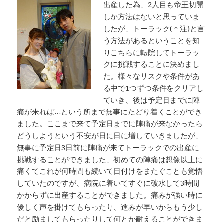
出産した為、2人目も帝王切開
しか方法はないと思っていま
したが、トーラック(＊注)と言
う方法があるということを知
りこちらに転院してトーラッ
クに挑戦することに決めまし
た。様々なリスクや条件があ
る中で1つずつ条件をクリアし
ていき、後は予定日までに陣
痛が来れば…という所まで無事にたどり着くことができ
ました。ここまで来て予定日までに陣痛が来なかったら
どうしようという不安が日に日に増していきましたが、
無事に予定日3日前に陣痛が来てトーラックでの出産に
挑戦することができました、初めての陣痛は想像以上に
痛くてこれが何時間も続いて日付けをまたぐことも覚悟
していたのですが、病院に着いてすぐに破水して3時間
かからずに出産することができました。痛みが強い時に
優しく声を掛けてもらったり、進みが早いからもう少し
だと励ましてもらったりして何とか耐えることができま