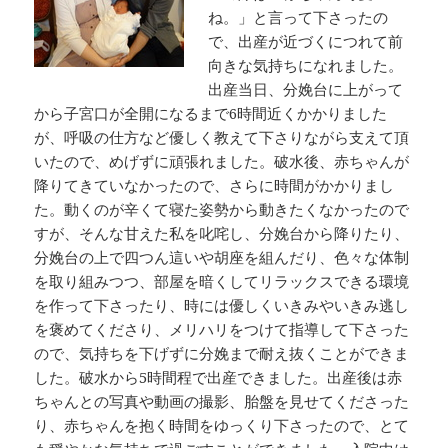
ね。」と言って下さったの
で、出産が近づくにつれて前
向きな気持ちになれました。
出産当日、分娩台に上がって
から子宮口が全開になるまで6時間近くかかりました
が、呼吸の仕方など優しく教えて下さりながら支えて頂
いたので、めげずに頑張れました。破水後、赤ちゃんが
降りてきていなかったので、さらに時間がかかりまし
た。動くのが辛くて寝た姿勢から動きたくなかったので
すが、そんな甘えた私を叱咤し、分娩台から降りたり、
分娩台の上で四つん這いや胡座を組んだり、色々な体制
を取り組みつつ、部屋を暗くしてリラックスできる環境
を作って下さったり、時には優しくいきみやいきみ逃し
を褒めてくださり、メリハリをつけて指導して下さった
ので、気持ちを下げずに分娩まで耐え抜くことができま
した。破水から5時間程で出産できました。出産後は赤
ちゃんとの写真や動画の撮影、胎盤を見せてくださった
り、赤ちゃんを抱く時間をゆっくり下さったので、とて