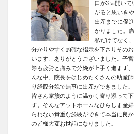
口が3㎝開いて
がると思いき
出産までに促
かりました。
私だけでなく
分かりやすく的確な指示を下さりそのお
います。ありがとうございました。子宮
際も疲労と痛みで分娩が上手く進まず、
んな中、院長をはじめたくさんの助産師
り経膣分娩で無事に出産ができました。
皆さん家族のように温かく寄り添って下
す。そんなアットホームなひらしま産婦
られない貴重な経験ができて本当に良か
の皆様大変お世話になりました。