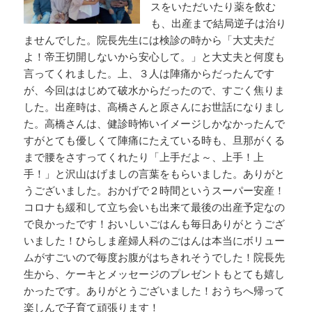
スをいただいたり薬を飲む
も、出産まで結局逆子は治り
ませんでした。院長先生には検診の時から「大丈夫だ
よ！帝王切開しないから安心して。」と大丈夫と何度も
言ってくれました。上、３人は陣痛からだったんです
が、今回ははじめて破水からだったので、すごく焦りま
した。出産時は、高橋さんと原さんにお世話になりまし
た。高橋さんは、健診時怖いイメージしかなかったんで
すがとても優しくて陣痛にたえている時も、旦那がくる
まで腰をさすってくれたり「上手だよ～、上手！上
手！」と沢山はげましの言葉をもらいました。ありがと
うございました。おかげで２時間というスーパー安産！
コロナも緩和して立ち会いも出来て最後の出産予定なの
で良かったです！おいしいごはんも毎日ありがとうござ
いました！ひらしま産婦人科のごはんは本当にボリュー
ムがすごいので毎度お腹がはちきれそうでした！院長先
生から、ケーキとメッセージのプレゼントもとても嬉し
かったです。ありがとうございました！おうちへ帰って
楽しんで子育て頑張ります！