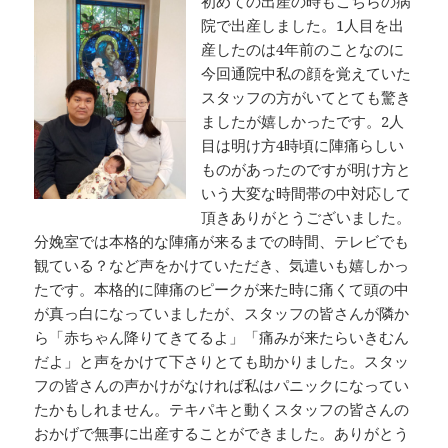
初めての出産の時もこちらの病
院で出産しました。1人目を出
産したのは4年前のことなのに
今回通院中私の顔を覚えていた
スタッフの方がいてとても驚き
ましたが嬉しかったです。2人
目は明け方4時頃に陣痛らしい
ものがあったのですが明け方と
いう大変な時間帯の中対応して
頂きありがとうございました。
分娩室では本格的な陣痛が来るまでの時間、テレビでも
観ている？など声をかけていただき、気遣いも嬉しかっ
たです。本格的に陣痛のピークが来た時に痛くて頭の中
が真っ白になっていましたが、スタッフの皆さんが隣か
ら「赤ちゃん降りてきてるよ」「痛みが来たらいきむん
だよ」と声をかけて下さりとても助かりました。スタッ
フの皆さんの声かけがなければ私はパニックになってい
たかもしれません。テキパキと動くスタッフの皆さんの
おかげで無事に出産することができました。ありがとう