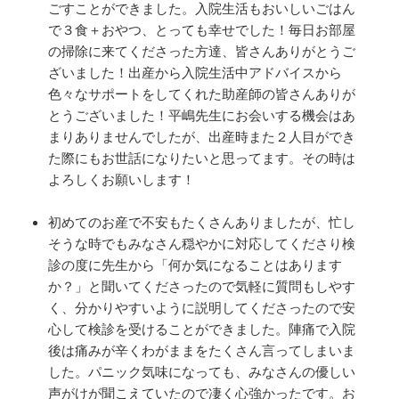
ごすことができました。入院生活もおいしいごはん
で３食＋おやつ、とっても幸せでした！毎日お部屋
の掃除に来てくださった方達、皆さんありがとうご
ざいました！出産から入院生活中アドバイスから
色々なサポートをしてくれた助産師の皆さんありが
とうございました！平嶋先生にお会いする機会はあ
まりありませんでしたが、出産時また２人目ができ
た際にもお世話になりたいと思ってます。その時は
よろしくお願いします！
初めてのお産で不安もたくさんありましたが、忙し
そうな時でもみなさん穏やかに対応してくださり検
診の度に先生から「何か気になることはあります
か？」と聞いてくださったので気軽に質問もしやす
く、分かりやすいように説明してくださったので安
心して検診を受けることができました。陣痛で入院
後は痛みが辛くわがままをたくさん言ってしまいま
した。パニック気味になっても、みなさんの優しい
声がけが聞こえていたので凄く心強かったです。お