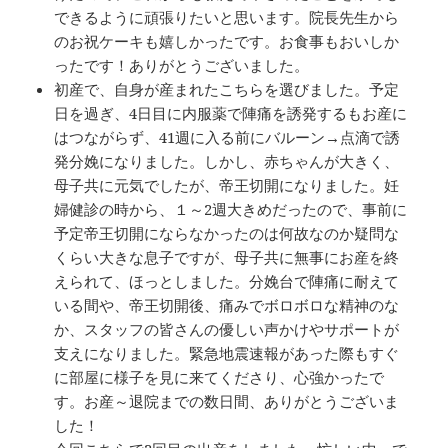
できるように頑張りたいと思います。院長先生から
のお祝ケーキも嬉しかったです。お食事もおいしか
ったです！ありがとうございました。
初産で、自身が産まれたこちらを選びました。予定
日を過ぎ、4日目に内服薬で陣痛を誘発するもお産に
はつながらず、41週に入る前にバルーン→点滴で誘
発分娩になりました。しかし、赤ちゃんが大きく、
母子共に元気でしたが、帝王切開になりました。妊
婦健診の時から、１～2週大きめだったので、事前に
予定帝王切開にならなかったのは何故なのか疑問な
くらい大きな息子ですが、母子共に無事にお産を終
えられて、ほっとしました。分娩台で陣痛に耐えて
いる間や、帝王切開後、痛みでボロボロな精神のな
か、スタッフの皆さんの優しい声かけやサポートが
支えになりました。緊急地震速報があった際もすぐ
に部屋に様子を見に来てくださり、心強かったで
す。お産～退院までの数日間、ありがとうございま
した！