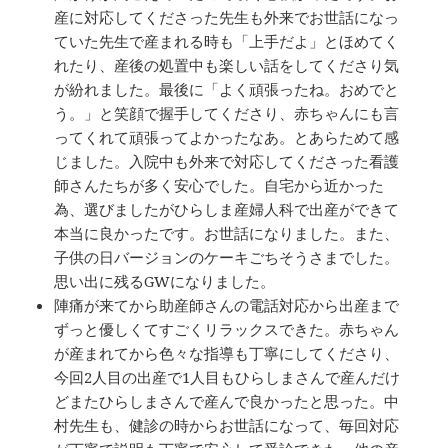
産に対応してくださった先生も外来でお世話になっ
ていた先生で産まれる時も「上手だよ」とほめてく
れたり、産後の処置中も楽しい話をしてくださり気
が紛れました。最後に「よく頑張ったね。おめでと
う。」と笑顔で握手してくださり、赤ちゃんにも言
ってくれて頑張ってよかったなあ。とあらためて感
じました。入院中も外来で対応してくださった看護
師さんたちが多く安心でした。自宅から近かった
為、選びましたがひらしま産婦人科で出産ができて
本当に良かったです。お世話になりました。また、
子供の日バージョンのケーキごちそうさまでした。
思い出に残るGWになりました。
陣痛が来てから助産師さんの電話対応から出産まで
ずっと優しくてすごくリラックスできた。赤ちゃん
が産まれてから色々な指導も丁寧にしてくださり、
今回2人目の出産で1人目もひらしまさんで産んだけ
どまたひらしまさんで産んで良かったと思った。中
村先生も、健診の時からお世話になって、毎回対応