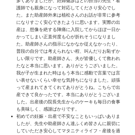
多くありましたが、妊婦健診はどの担当の先生・看
護師でも親身になって対応してくださり安心でし
た。また助産師外来は植松さんのお話が非常に参考
になりすごく安心できたように思います。実際の出
産は、想像を絶する陣痛に入院してからほぼ一日か
かってしまい正直何度も心が折れそうになりまし
た。助産師さんの指示になかなか従えなかったり、
普段の自分では考えられない程、叫んだりお恥ずか
しい限りです。助産師さん、夫が皆優しくて救われ
たなと本当に思います。ありがとうございました。
我が子が生まれた時はもう本当に感動で言葉では言
い表せないくらい幸せな気持ちになりました。頑張
って産まれてきてくれてありがとうね。こちらで出
産できて良かったです。本当にありがとうございま
した。出産後の院長先生からのケーキも毎日の食事
も美味しく、感謝ばかりです。
初めての妊娠・出産で不安なこともいっぱいありま
したが、先生や助産師さん達ふくめ皆さんに親切に
していただき安心してマタニティライフ・産後を過