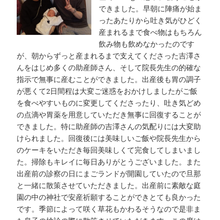
できました。早朝に陣痛が始ま
ったあたりから吐き気がひどく
産まれるまで食べ物はもちろん
飲み物も飲めなかったのです
が、朝からずっと産まれるまで支えてくださった吉澤さ
んをはじめ多くの助産師さん、そして院長先生の的確な
指示で無事に産むことができました。出産後も胃の調子
が悪くて2日間程は大変ご迷惑をおかけしましたがご飯
を食べやすいものに変更してくださったり、吐き気どめ
の点滴や胃薬を用意していただき無事に回復することが
できました。特に助産師の吉澤さんの気配りには大変助
けられました。回復後には美味しいご飯や院長先生から
のケーキをいただき毎回美味しくて完食してしまいまし
た。掃除もキレイに毎日ありがとうございました。また
出産前の診察の日にまごランドが開園していたので旦那
と一緒に散策させていただきました。出産前に素敵な庭
園の中の神社で安産祈願することができとても良かった
です。季節によって咲く草花もかわるそうなので是非ま