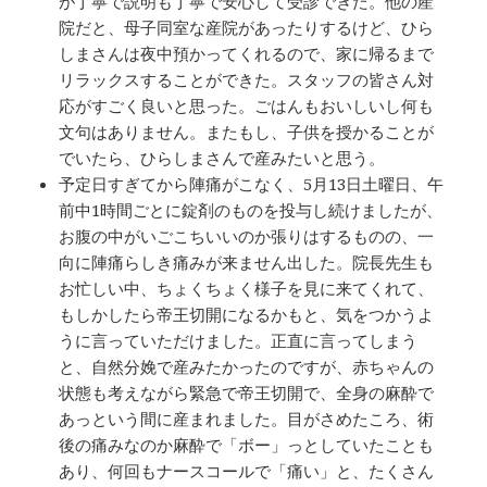
が丁寧で説明も丁寧で安心して受診できた。他の産
院だと、母子同室な産院があったりするけど、ひら
しまさんは夜中預かってくれるので、家に帰るまで
リラックスすることができた。スタッフの皆さん対
応がすごく良いと思った。ごはんもおいしいし何も
文句はありません。またもし、子供を授かることが
でいたら、ひらしまさんで産みたいと思う。
予定日すぎてから陣痛がこなく、5月13日土曜日、午
前中1時間ごとに錠剤のものを投与し続けましたが、
お腹の中がいごこちいいのか張りはするものの、一
向に陣痛らしき痛みが来ません出した。院長先生も
お忙しい中、ちょくちょく様子を見に来てくれて、
もしかしたら帝王切開になるかもと、気をつかうよ
うに言っていただけました。正直に言ってしまう
と、自然分娩で産みたかったのですが、赤ちゃんの
状態も考えながら緊急で帝王切開で、全身の麻酔で
あっという間に産まれました。目がさめたころ、術
後の痛みなのか麻酔で「ボー」っとしていたことも
あり、何回もナースコールで「痛い」と、たくさん