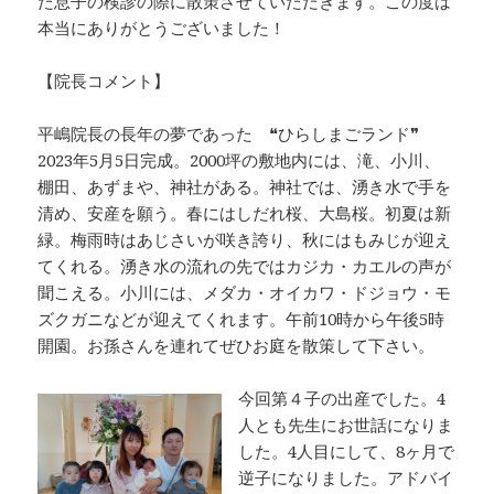
た息子の検診の際に散策させていただきます。この度は
本当にありがとうございました！
【院長コメント】
平嶋院長の長年の夢であった ❝ひらしまごランド❞
2023年5月5日完成。2000坪の敷地内には、滝、小川、
棚田、あずまや、神社がある。神社では、湧き水で手を
清め、安産を願う。春にはしだれ桜、大島桜。初夏は新
緑。梅雨時はあじさいが咲き誇り、秋にはもみじが迎え
てくれる。湧き水の流れの先ではカジカ・カエルの声が
聞こえる。小川には、メダカ・オイカワ・ドジョウ・モ
ズクガニなどが迎えてくれます。午前10時から午後5時
開園。お孫さんを連れてぜひお庭を散策して下さい。
今回第４子の出産でした。4
人とも先生にお世話になりま
した。4人目にして、8ヶ月で
逆子になりました。アドバイ