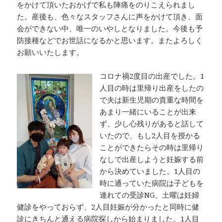
をかけて頂いたおかげで私も陣痛をのりこえられまし
た。産後も、色々なスタッフさんに声をかけて頂き、面
会ができない中、唯一のいやしとなりました。今後も予
防接種などでお世話になるかと思います。またよろしく
お願いいたします。
コロナ禍2度目の出産でした。1
人目の時は里帰り出産をしたの
で夫は新生児期の貴重な時間を
あまり一緒にいることが出来
ず、少し心残りがあると話して
いたので、もし2人目を授かる
ことができたらその時は里帰り
なしで出産しようと妊娠する前
から決めていました。1人目の
時に通っていた病院は子どもを
連れての受診NG、土曜は妊婦
健診をやっておらず、2人目妊娠が分かったと同時に健
診にきちんと通える病院探しから始まりました。1人目