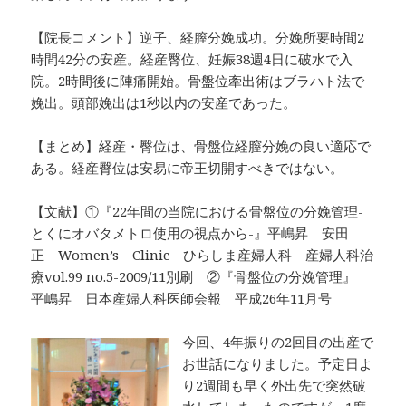
【院長コメント】逆子、経膣分娩成功。分娩所要時間2
時間42分の安産。経産臀位、妊娠38週4日に破水で入
院。2時間後に陣痛開始。骨盤位牽出術はブラハト法で
娩出。頭部娩出は1秒以内の安産であった。
【まとめ】経産・臀位は、骨盤位経膣分娩の良い適応で
ある。経産臀位は安易に帝王切開すべきではない。
【文献】①『22年間の当院における骨盤位の分娩管理-
とくにオバタメトロ使用の視点から-』平嶋昇 安田
正 Women’s Clinic ひらしま産婦人科 産婦人科治
療vol.99 no.5-2009/11別刷 ②『骨盤位の分娩管理』
平嶋昇 日本産婦人科医師会報 平成26年11月号
今回、4年振りの2回目の出産で
お世話になりました。予定日よ
り2週間も早く外出先で突然破