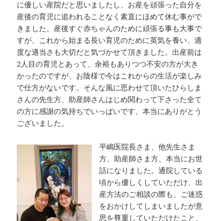
に優しい産院だと思いましたし、お産を頑張った自分を
産後の育児に追われることなく素直にほめて休む事がで
きました。産後すぐ赤ちゃんのために頑張る事も大事で
すが、これから始まる長い育児のために英気を養い、適
度な適当さも大切だと気づかせて頂きました。出産前は
2人目の育児とあって、余裕もありつつ不安の方が大き
かったのですが、お陰様で今はこれからの生活が楽しみ
で仕方がないです。そんな風に思わせて頂いたひらしま
さんの先生方、助産師さんはじめ関わって下さった全て
の方に感謝の気持ちでいっぱいです。本当にありがとう
ございました。
平嶋医院長さま、他先生さま
方、助産師さま方、本当にお世
話になりました。通院している
頃から優しくしていただけ、出
産方法のご相談の際も、ご迷惑
をおかけしてしまいましたが意
思を尊重していただけたこと、