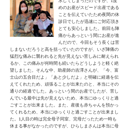
水してしまったのですが、1度
めのお産がスピード出産である
ことを伝えていたため夜間の休
診日でしたが迅速にご対応頂き
とても安心しました。前回も陣
痛からあっという間にお産が進
んだので、今回もそう長くは苦
しまないだろうと高を括っていたのですが、いざ陣痛の
猛烈な痛みに襲われると先が見えない苦しみに耐えられ
るか、この痛みが何時間も続いたらどうしようと軽く絶
望しました。そんな中、助産師の吉澤さんが、「今、富
士山の五合目だよ」「あと少しだよ」と明確に経過を伝
えてくれたため、頑張ることが出来たのと、本当にその
通りの経過でした。あっという間のお産でしたが、苦し
んでいる最中は先が見えないため、本当にゆっくりと過
ごすことが出来ました。また、産後も赤ちゃんを預かっ
てくれるため、本当にゆっくりと過ごすことが出来まし
た。1人目の時は完全母子同室、完母だったため一時も
休まる事がなかったのですが、ひらしまさんは本当に母