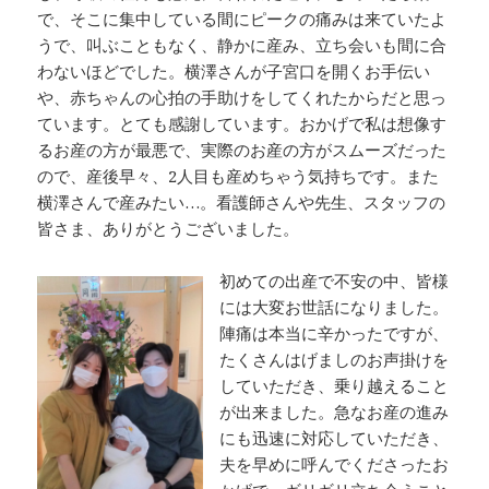
で、そこに集中している間にピークの痛みは来ていたよ
うで、叫ぶこともなく、静かに産み、立ち会いも間に合
わないほどでした。横澤さんが子宮口を開くお手伝い
や、赤ちゃんの心拍の手助けをしてくれたからだと思っ
ています。とても感謝しています。おかげで私は想像す
るお産の方が最悪で、実際のお産の方がスムーズだった
ので、産後早々、2人目も産めちゃう気持ちです。また
横澤さんで産みたい…。看護師さんや先生、スタッフの
皆さま、ありがとうございました。
初めての出産で不安の中、皆様
には大変お世話になりました。
陣痛は本当に辛かったですが、
たくさんはげましのお声掛けを
していただき、乗り越えること
が出来ました。急なお産の進み
にも迅速に対応していただき、
夫を早めに呼んでくださったお