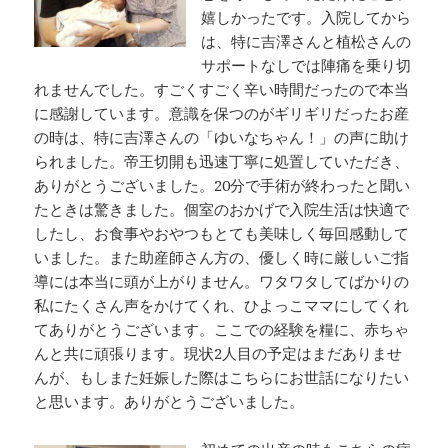
嬉しかったです。入院してから
は、特に吉澤さんと植松さんの
サポートなしでは陣痛を乗り切
れませんでした。すごくすごく辛い時間だったので本当
に感謝しています。意識を保つのがギリギリだったお産
の時は、特に吉澤さんの「ゆいなちゃん！」の声に助け
られました。帝王切開も迅速丁寧に処置していただき、
ありがとうございました。20分で手術が終わったと聞い
たときは驚きました。個室のおかげで入院生活は快適で
したし、お食事やおやつもとても美味しく毎回感動して
いました。また助産師さん方の、優しく時に厳しいご指
導には本当に頭が上がりません。ワタワタしてばかりの
私にたくさん声をかけてくれ、ひよっこママにしてくれ
てありがとうございます。ここでの経験を糧に、赤ちゃ
んと共に頑張ります。現状2人目の予定はまだありませ
んが、もしまた妊娠した際はこちらにお世話になりたい
と思います。ありがとうございました。