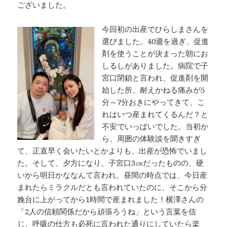
ございました。
今回初の出産でひらしまさんを
選びました。40週を過ぎ、促進
剤を使うことが決まった朝にお
しるしがありました。病院で子
宮口閉鎖と言われ、促進剤を開
始した所、耐えかねる痛みが5
分～7分おきにやってきて、こ
れはいつ産まれてくるんだ？と
不安でいっぱいでした。当初か
ら、周囲の体験談を聞きすぎ
て、正直早く会いたいとかよりも、出産が恐怖でいまし
た。そして、夕方になり、子宮口3㎝だったものの、硬
いから明日かななんて言われ、昼間の時点では、今日産
まれたらミラクルだとも言われていたのに、そこから分
娩台に上がってから1時間で産まれました！横澤さんの
「2人の信頼関係だから頑張ろうね」という言葉を信
じ、呼吸の仕方も必死に言われた通りにしていたら楽